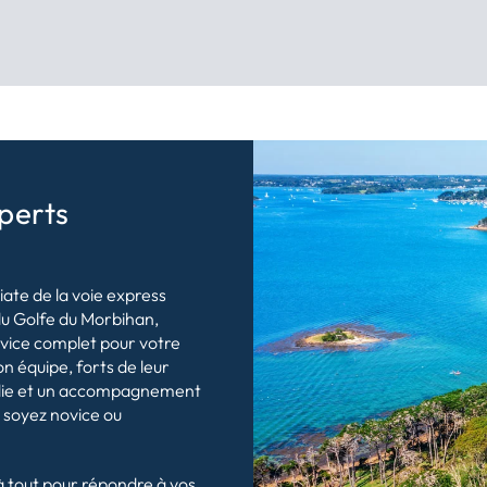
perts
ate de la voie express
du Golfe du Morbihan,
rvice complet pour votre
 équipe, forts de leur
ndie et un accompagnement
s soyez novice ou
à tout pour répondre à vos