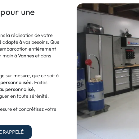
 pour une
 la réalisation de votre
é
adapté à vos besoins. Que
 embarcation entièrement
en main à
Vannes
et dans
e sur mesure
, que ce soit à
t
personnalisée
. Faites
au personnalisé
,
guer en toute sérénité.
ure et concrétisez votre
E RAPPELÉ