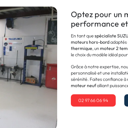
Optez pour un m
performance et f
En tant que
spécialiste SUZ
moteurs hors-bord
adaptés 
thermique
, un
moteur 2 tem
le choix du modèle idéal po
Grâce à notre expertise, n
personnalisé et une installat
sérénité. Faites confiance à 
moteur neuf
alliant puissance,
02 97 66 06 94