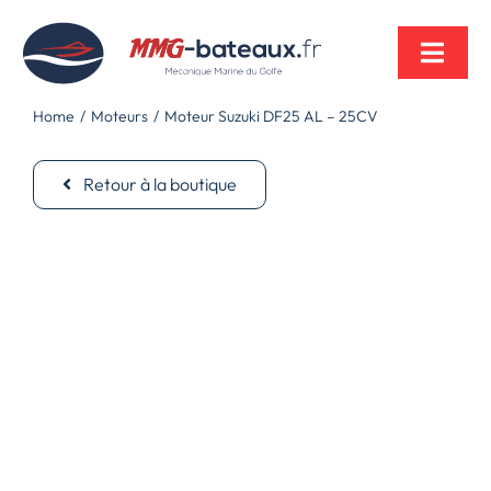
Passer
au
contenu
Toggl
Navig
Home
Moteurs
Moteur Suzuki DF25 AL – 25CV
Retour à la boutique