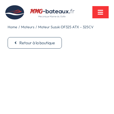
Passer
au
contenu
Toggl
Navig
Home
Moteurs
Moteur Suzuki DF325 ATX – 325CV
Retour à la boutique