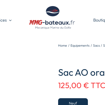
ices
Boutiq
Home
Equipements
Sacs
S
Sac AO ora
125,00
€
TT
Neuf