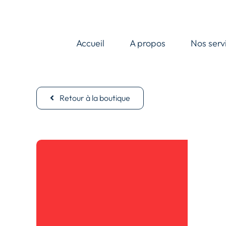
Passer
au
contenu
Accueil
A propos
Nos serv
Retour à la boutique